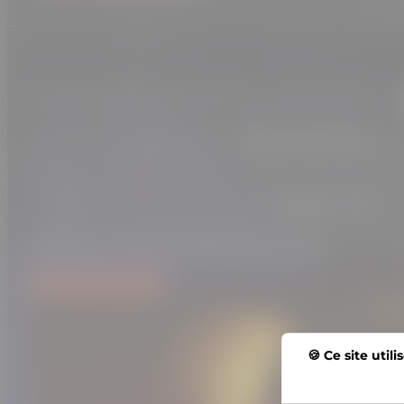
Le Cinematic Hybrid Rock de
Nothing But Real
fusi
Chaque morceau est pensé comme une bande original
L’univers musical s’enrichit d’une
imagerie riche
, p
Guidé par des personnages tels que Sakar et ses Se
questionner le sens même de l’humanité.
Découvrez l’univers
Ce site util