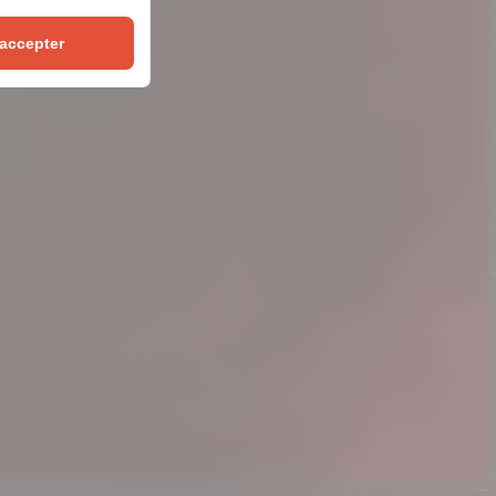
okies
 accepter