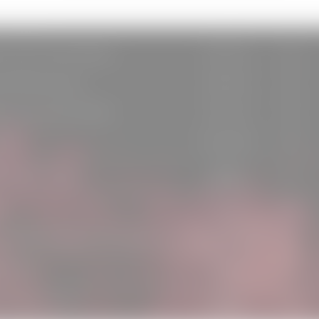
Antipode
Paris
FR
No Limit Cars’N Bikes
Tancrou
FR
de l’Œil Glauque
Rennes
FR
No Limit Cars’N Bikes
Tancrou
FR
lter
Carquefou
FR
Saint
k Sheep Tavern
FR
Nazaire
o
Caen
FR
rie Pôle Musiques de Guyancourt
Guyancourt
FR
ick Bar
Reims
FR
Saint
k Sheep Tavern
FR
Nazaire