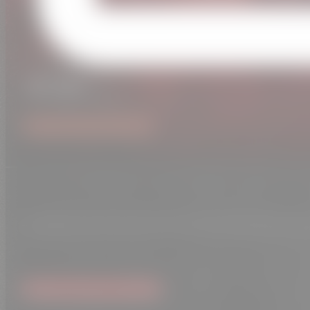
Concert
Salon, convention, festival
Presse
Projection
0,00
€
Afterwork, bar
Voir tous les évènements
Abonnez-vous sur YouTube