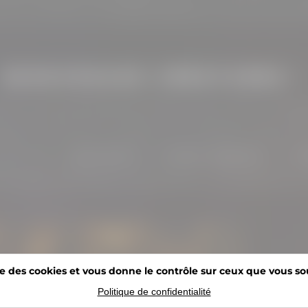
BIENVENUES CRÉATURES !
onne rock progressif, pop et électro, pour créer un pay
e, enrichie par une approche orchestrale inspirée de 
uisant dans la
pop culture
, les
mythes
,
légendes
, et la
ré
ntinelles, Nothing But Real propose une expérience imm
ise des cookies et vous donne le contrôle sur ceux que vous so
Politique de confidentialité