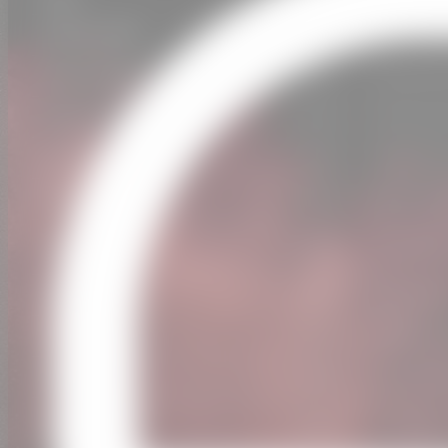
20 Déc 2024
20:30
Péniche 
07 Avr 2024
18:00
Festival 
20 Oct 2023
20:00
Festival 
14 Oct 2023
17:00
Festival 
09 Sep 2023
20:00
Black She
08 Sep 2023
20:00
The Blac
26 Mai 2023
21:00
El Camin
22 Avr 2023
21:45
La Batte
12 Nov 2022
21:30
Le Dropk
05 Nov 2022
20:00
The Blac