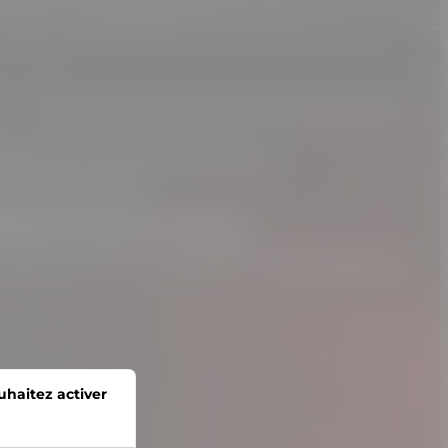
sage sonore puissant et mystérieux.
la musique de films.
alité des créatures humaines
.
ersive où le son et la narration s’entremêlent pour
uhaitez activer